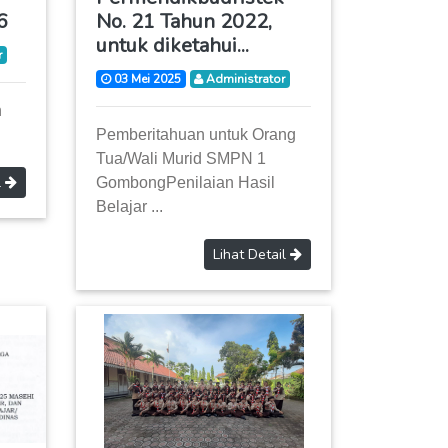
6
No. 21 Tahun 2022,
untuk diketahui...
r
03 Mei 2025
Administrator
n
Pemberitahuan untuk Orang
Tua/Wali Murid SMPN 1
l
GombongPenilaian Hasil
Belajar ...
Lihat Detail