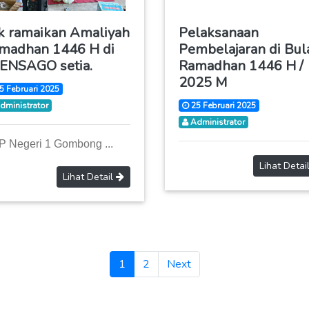
k ramaikan Amaliyah
Pelaksanaan
madhan 1446 H di
Pembelajaran di Bul
ENSAGO setia.
Ramadhan 1446 H /
2025 M
5 Februari 2025
dministrator
25 Februari 2025
Administrator
 Negeri 1 Gombong ...
Lihat Detai
Lihat Detail
(current)
1
2
Next