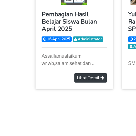
Pembagian Hasil
Yu
Belajar Siswa Bulan
Ra
April 2025
SP
16 April 2025
Administrator
2
A
Assallamualaikum
wr.wb,salam sehat dan ...
SMP
Lihat Detail