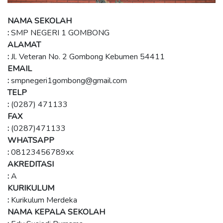
NAMA SEKOLAH
:
SMP NEGERI 1 GOMBONG
ALAMAT
:
Jl. Veteran No. 2 Gombong Kebumen 54411
EMAIL
:
smpnegeri1gombong@gmail.com
TELP
:
(0287) 471133
FAX
:
(0287)471133
WHATSAPP
:
08123456789xx
AKREDITASI
:
A
KURIKULUM
:
Kurikulum Merdeka
NAMA KEPALA SEKOLAH