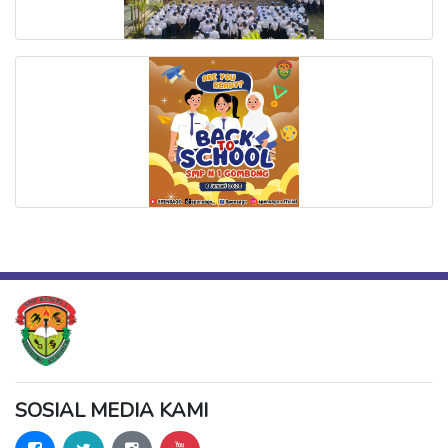
SOSIAL MEDIA KAMI