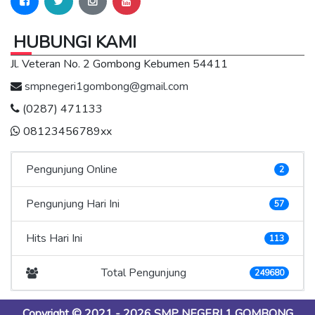
HUBUNGI KAMI
Jl. Veteran No. 2 Gombong Kebumen 54411
smpnegeri1gombong@gmail.com
(0287) 471133
08123456789xx
Pengunjung Online
2
Pengunjung Hari Ini
57
Hits Hari Ini
113
Total Pengunjung
249680
Copyright © 2021 - 2026
SMP NEGERI 1 GOMBONG